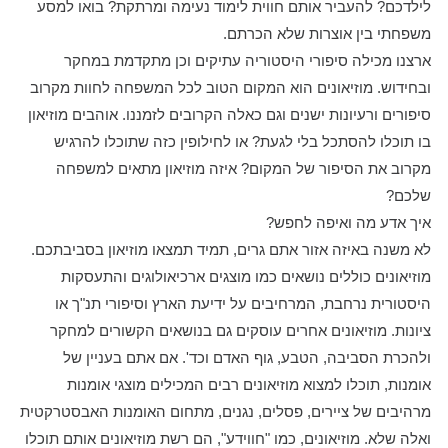
לילדכם? להעביר אותם חווית לימוד נעימה ומרתקת? בואו למסע
משפחתי בין אוצרות שלא הכרתם.
ארצנו מכילה סיפורי היסטוריה עתיקים וכן מתקדמת במחקר
ובחידוש. מוזיאונים הוא המקום הטוב לכל המשפחה לחוות מקרוב
סיפורים ורעיונות ישנים וגם כאלה הקרובים לזמננו. אוהבים מוזיאון
בו תוכלו להסתכל בלי לגעת? או לחילופין כזה שתוכלו להרגיש
מקרוב את הסיפור של המקום? איזה מוזיאון מתאים למשפחה
שלכם?
איך אדע מה ואיפה לחפש?
לא משנה באיזה אזור אתם גרים, תמיד תמצאו מוזיאון בסביבתכם.
מוזיאונים כוללים נושאים כמו מוצגים ארכיאולוגים והתעסקות
היסטורית נרחבת, המרחיבים על ידיעת הארץ וסיפורי תנ"ך או
ציונות. מוזיאונים אחרים עוסקים גם בנושאים הקשורים למחקר
ולהכרת הסביבה, הטבע, גוף האדם וכד'. אם אתם בעניין של
אומנות, תוכלו למצוא מוזיאונים רבים המכילים מוצגי אומנות
מרהיבים של ציירים, פסלים, נגנים, מתחום האומנות האבסטרקטית
ואלה שלא. מוזיאונים, כמו "חווידע", הם רשת מוזיאונים אותם תוכלו