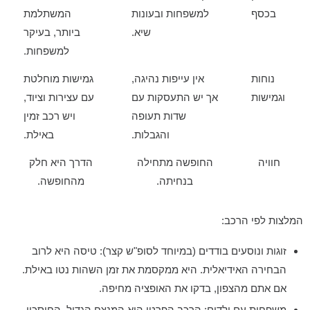
בכסף
למשפחות ובעונות
המשתלמת
שיא.
ביותר,
בעיקר
למשפחות.
נוחות
אין עייפות נהיגה,
גמישות מוחלטת
וגמישות
אך יש התעסקות עם
עם עצירות וציוד,
שדות תעופה
ויש רכב זמין
והגבלות.
באילת.
חוויה
החופשה מתחילה
הדרך היא חלק
בנחיתה.
מהחופשה.
המלצות לפי הרכב:
זוגות ונוסעים בודדים (במיוחד לסופ"ש קצר):
טיסה היא לרוב
הבחירה האידיאלית. היא ממקסמת את זמן השהות נטו באילת.
אם אתם מהצפון, בדקו את האופציה מחיפה.
משפחות עם ילדים:
הרכב הפרטי הוא המנצח הגדול.
החיסכון