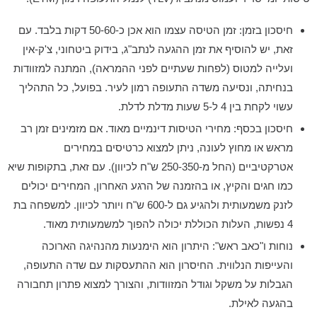
חיסכון בזמן:
זמן הטיסה עצמו הוא אכן כ-50-60 דקות בלבד. עם
זאת, יש להוסיף את זמן ההגעה לנתב"ג, בידוק ביטחוני, צ'ק-אין
ועלייה למטוס (לפחות שעתיים לפני ההמראה), המתנה למזוודות
בנחיתה, ונסיעה משדה התעופה רמון לעיר.
בפועל, כל התהליך
עשוי לקחת בין 4 ל-5 שעות מדלת לדלת.
חיסכון בכסף:
מחירי הטיסות דינמיים מאוד. אם מזמינים זמן רב
מראש או מחוץ לעונה, ניתן למצוא כרטיסים במחירים
אטרקטיביים (החל מ-250-350 ש"ח לכיוון). עם זאת, בתקופות שיא
כמו חגים והקיץ, או בהזמנה של הרגע האחרון, המחירים יכולים
לזנק משמעותית ולהגיע גם ל-600 ש"ח ויותר לכיוון. למשפחה בת
4 נפשות, העלות הכוללת יכולה להפוך למשמעותית מאוד.
נוחות ו"כאב ראש":
היתרון הוא הימנעות מהנהיגה הארוכה
והעייפות הנלווית. החיסרון הוא ההתעסקות עם שדה התעופה,
הגבלות על משקל וגודל המזוודות, והצורך למצוא פתרון תחבורה
בהגעה לאילת.