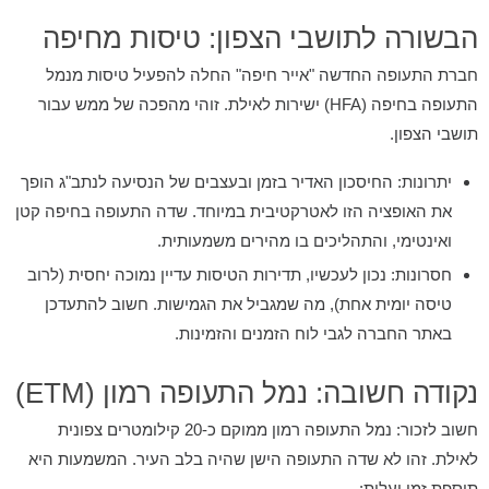
הבשורה לתושבי הצפון: טיסות מחיפה
חברת התעופה החדשה "אייר חיפה" החלה להפעיל טיסות מנמל
התעופה בחיפה (HFA) ישירות לאילת. זוהי מהפכה של ממש עבור
תושבי הצפון.
יתרונות:
החיסכון האדיר בזמן ובעצבים של הנסיעה לנתב"ג הופך
את האופציה הזו לאטרקטיבית במיוחד. שדה התעופה בחיפה קטן
ואינטימי, והתהליכים בו מהירים משמעותית.
חסרונות:
נכון לעכשיו, תדירות הטיסות עדיין נמוכה יחסית (לרוב
טיסה יומית אחת), מה שמגביל את הגמישות. חשוב להתעדכן
באתר החברה לגבי לוח הזמנים והזמינות.
נקודה חשובה: נמל התעופה רמון (ETM)
חשוב לזכור: נמל התעופה רמון ממוקם כ-20 קילומטרים צפונית
לאילת. זהו לא שדה התעופה הישן שהיה בלב העיר. המשמעות היא
תוספת זמן ועלות: