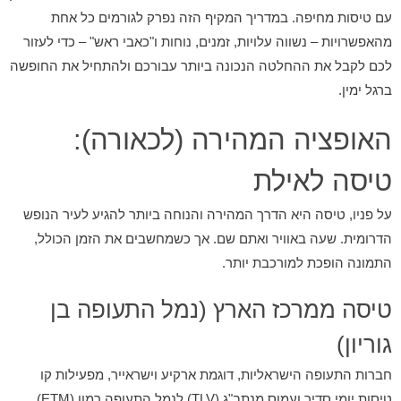
עם טיסות מחיפה. במדריך המקיף הזה נפרק לגורמים כל אחת
מהאפשרויות – נשווה עלויות, זמנים, נוחות ו"כאבי ראש" – כדי לעזור
לכם לקבל את ההחלטה הנכונה ביותר עבורכם ולהתחיל את החופשה
ברגל ימין.
האופציה המהירה (לכאורה):
טיסה לאילת
על פניו, טיסה היא הדרך המהירה והנוחה ביותר להגיע לעיר הנופש
הדרומית. שעה באוויר ואתם שם. אך כשמחשבים את הזמן הכולל,
התמונה הופכת למורכבת יותר.
טיסה ממרכז הארץ (נמל התעופה בן
גוריון)
חברות התעופה הישראליות, דוגמת ארקיע וישראייר, מפעילות קו
טיסות יומי סדיר ועמוס מנתב"ג (TLV) לנמל התעופה רמון (ETM).