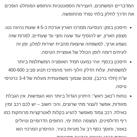
המדבריים המשתנים, העצירות הספונטניות והחופש המוחלט הופכים
את הדרך לחלק בלתי נפרד מהחופשה.
חיסכון בזמן:
הנסיעה ממרכז הארץ אורכת כ-4-5 שעות נהיגה נטו.
מצפון הארץ, יש להוסיף עוד שעה וחצי עד שעתיים. למרות שזה
נשמע ארוך, למשפחה שיוצאת מהבית ישירות למלון, זמן זה
לעיתים דומה לזמן הכולל של אופציית הטיסה.
חיסכון בכסף:
זוהי כמעט תמיד האופציה המשתלמת ביותר
למשפחות.
עלות הדלק הלוך-חזור מהמרכז תנוע סביב 400-600
ש"ח (תלוי ברכב), סכום שנמוך משמעותית מעלות של 3-4 כרטיסי
טיסה.
נוחות ו"כאב ראש":
היתרון הגדול ביותר הוא
הגמישות
. אין הגבלת
מזוודות, אפשר לעצור מתי שרוצים, והכי חשוב –
יש לכם רכב זמין
באילת
. רכב צמוד מאפשר להגיע בקלות לאטרקציות מרוחקות כמו
ריף הדולפינים, המצפה התת ימי, החופים הדרומיים וטיולים
באזור, וחוסך כסף רב על מוניות בעיר. החיסרון המרכזי הוא