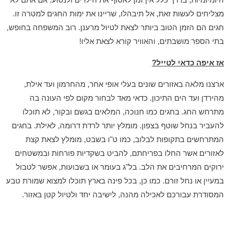
מצליחים לעשות זאת, אל תיבהלו, שריינו את ימות החגים למטרה זו.
חגים הם הזמן הטוב ביותר לצאת לטיול מרענן. רוב המשפחה בחופש,
בתי הספר מושבתים, והאוויר קורא לצאת אליו!
אז איפה כדאי לטייל?
ארצנו מלאה באזורים שונים בעלי אופי אחר, מהחרמון ועד אילת,
מהירדן ועד הים התיכון. כדאי מאד לבחור מקום לפי העונה בה
מתרחש החג. בחגים כמו חנוכה, המלאים בגשם ובקור, לא תוכלו
להעביר בנחל שוטף בצפון. מומלץ יותר לרדת דרומה, לאילת. בחגים
המתרחשים בתקופות לבלוב, כמו ט"ו בשבט, מומלץ לצאת קצת
לאזורים אשר החלו בפריחתם, להביט בשקדיות פורחות ובמשטחים
ירוקים המרחיבים את הלב. בל"ג בעומר או בשבועות, אפשר לטבול
במעיין או נחל זורם. כמו כן, בכל פינה בארץ תוכלו למצוא שמורת טבע
המסודרת עבורכם לאכילה מהנה, לישיבה יחד ולטיול קטן באזור.