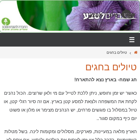
טיולים בחגים
טיולים בחגים
חג שמח- בארץ נצא להתארח!
כאשר יש זמן וחופש, ניתן ללכת לטייל עם מי ולאן שרוצים. הכול נהנים
לקחת את המשפחה ולצאת למסע קטן בארץ. אם זה סיור רגלי קטן, או
טיול במסלול בו פוגשים פרחים, יש הנהנים מצימר או מלון או פשוט
יום כיף במקום סגור..
הארץ מלאה במעיינות, פארקים, מסלולים ומקומות לינה. בשל מטלות
היומיומיות, בדרך כלל אין זמן לאסוף את הילדים ולנסוע. אם אתם לא