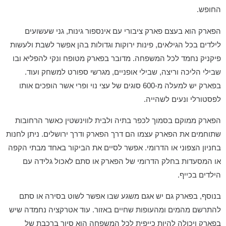
החופש.
הפארק הוא בעצם פארק ציבורי עם אינספור גינות, גני שעשועים
לילדים בכל הגילאים, פינות ירוקות וגדולות בהן אפשר לשבת ולעשות
פיקניק נחמד לכל המשפחה. מדובר בפארק מטופח ונקי להפליא ובו
שבילי הליכה וריצה, שבילי אופניים, מגרשי ספורט למשחק ועוד.
בפארק יש למעלה מ-600 סוגים של עצי נוי ופרי אשר הופכים אותו
לפסטורלי ונעים לשהייה.
הפארק ממוקם בסמוך לכפר בתיה ולבית לווינשטין כאשר הרחובות
שתוחמים את הפארק עצמו הם דרך הפארק ודרך ירושלים. ניתן לחנות
בחניון הצפוני או הדרומי. אפשר לסיים את הביקור באחד מבתי הקפה
או המסעדות בחלק הדרומי של הפארק או סתם לאכול גלידה עם
הילדים בכייף.
בנוסף, בפארק גם יש אגם משגע שבו אפשר לשוט בסירה או סתם
להתרשם מהמים ומהעופות שחיים באזור. עוד אטרקציה נחמדה שיש
בפארק ויכולה להיות כייפית לכל המשפחה הוא סיור ברכבת של