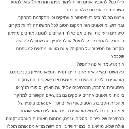
לילדכם? להעביר אותם חווית לימוד נעימה ומרתקת? בואו למסע
משפחתי בין אוצרות שלא הכרתם.
ארצנו מכילה סיפורי היסטוריה עתיקים וכן מתקדמת במחקר
ובחידוש. מוזיאונים הוא המקום הטוב לכל המשפחה לחוות מקרוב
סיפורים ורעיונות ישנים וגם כאלה הקרובים לזמננו. אוהבים מוזיאון
בו תוכלו להסתכל בלי לגעת? או לחילופין כזה שתוכלו להרגיש
מקרוב את הסיפור של המקום? איזה מוזיאון מתאים למשפחה
שלכם?
איך אדע מה ואיפה לחפש?
לא משנה באיזה אזור אתם גרים, תמיד תמצאו מוזיאון בסביבתכם.
מוזיאונים כוללים נושאים כמו מוצגים ארכיאולוגים והתעסקות
היסטורית נרחבת, המרחיבים על ידיעת הארץ וסיפורי תנ"ך או
ציונות. מוזיאונים אחרים עוסקים גם בנושאים הקשורים למחקר
ולהכרת הסביבה, הטבע, גוף האדם וכד'. אם אתם בעניין של
אומנות, תוכלו למצוא מוזיאונים רבים המכילים מוצגי אומנות
מרהיבים של ציירים, פסלים, נגנים, מתחום האומנות האבסטרקטית
ואלה שלא. מוזיאונים, כמו "חווידע", הם רשת מוזיאונים אותם תוכלו