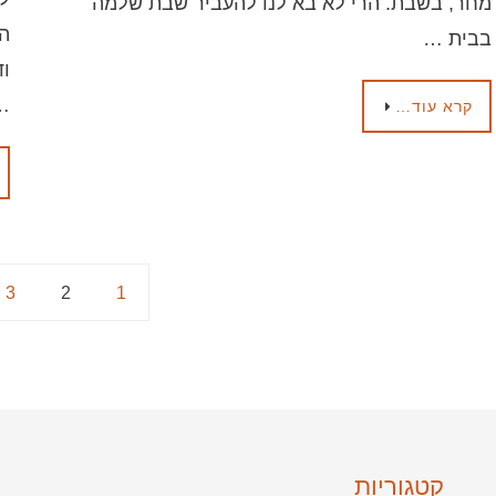
מחר, בשבת. הרי לא בא לנו להעביר שבת שלמה
הא
בבית …
וד
…
קרא עוד…
3
2
1
קטגוריות