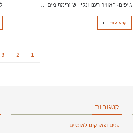
ג'יפים- האוויר רענן ונקי, יש זרימת מים …
לט
קרא עוד…
3
2
1
קטגוריות
גנים ופארקים לאומיים